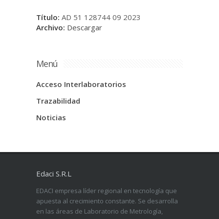
Título:
AD 51 128744 09 2023
Archivo:
Descargar
Menú
Acceso Interlaboratorios
Trazabilidad
Noticias
Edaci S.R.L
EDACI empresa líder regional en tecnología que
apuesta al crecimiento constante. Se desarrolla
en las áreas de Laboratorio de Metrología,