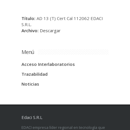
Título:
AD 13 (T) Cert Cal 112062 EDACI
S.R.L.
Archivo:
Descargar
Menú
Acceso Interlaboratorios
Trazabilidad
Noticias
Edaci S.R.L
EDACI empresa líder regional en tecnología que