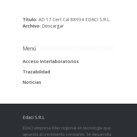
Título:
AD 17 Cert Cal 88934 EDACI S.R.L.
Archivo:
Descargar
Menú
Acceso Interlaboratorios
Trazabilidad
Noticias
Edaci S.R.L
EDACI empresa líder regional en tecnología que
apuesta al crecimiento constante. Se desarrolla