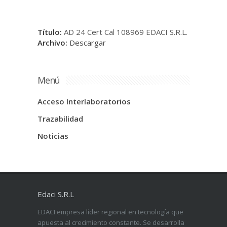
Título:
AD 24 Cert Cal 108969 EDACI S.R.L.
Archivo:
Descargar
Menú
Acceso Interlaboratorios
Trazabilidad
Noticias
Edaci S.R.L
EDACI empresa líder regional en tecnología que
apuesta al crecimiento constante. Se desarrolla