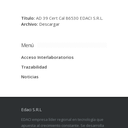
Título:
AD 39 Cert Cal 86530 EDACI S.R.L.
Archivo:
Descargar
Menú
Acceso Interlaboratorios
Trazabilidad
Noticias
Edaci S.R.L
EDACI empresa líder regional en tecnología que
apuesta al crecimiento constante. Se desarrolla