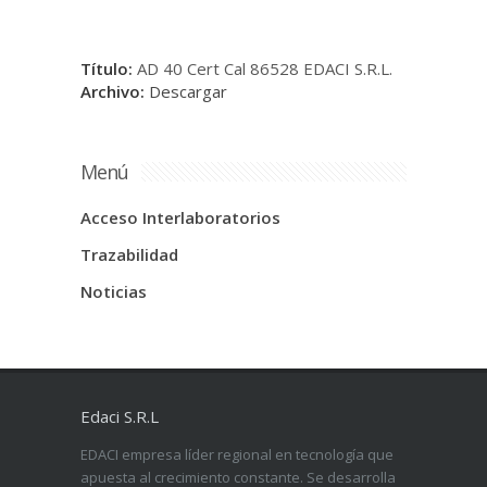
Título:
AD 40 Cert Cal 86528 EDACI S.R.L.
Archivo:
Descargar
Menú
Acceso Interlaboratorios
Trazabilidad
Noticias
Edaci S.R.L
EDACI empresa líder regional en tecnología que
apuesta al crecimiento constante. Se desarrolla