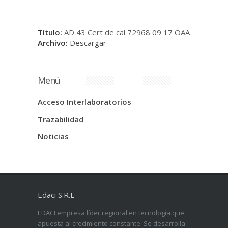
Título:
AD 43 Cert de cal 72968 09 17 OAA
Archivo:
Descargar
Menú
Acceso Interlaboratorios
Trazabilidad
Noticias
Edaci S.R.L
EDACI empresa líder regional en tecnología que
apuesta al crecimiento constante. Se desarrolla