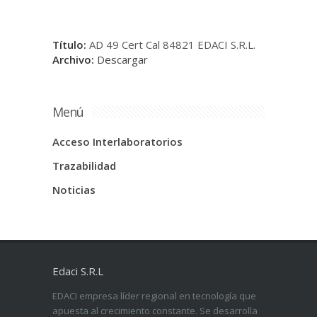
Título:
AD 49 Cert Cal 84821 EDACI S.R.L.
Archivo:
Descargar
Menú
Acceso Interlaboratorios
Trazabilidad
Noticias
Edaci S.R.L
EDACI empresa líder regional en tecnología que
apuesta al crecimiento constante. Se desarrolla