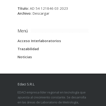
Título:
AD 54 121846 03 2023
Archivo:
Descargar
Menú
Acceso Interlaboratorios
Trazabilidad
Noticias
Edaci S.R.L
EDACI empresa líder regional en tecnología que
apuesta al crecimiento constante. Se desarrolla
en las áreas de Laboratorio de Metrología,