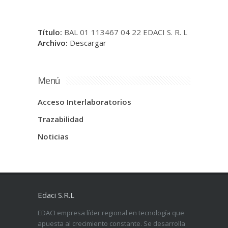
Título:
BAL 01 113467 04 22 EDACI S. R. L
Archivo:
Descargar
Menú
Acceso Interlaboratorios
Trazabilidad
Noticias
Edaci S.R.L
EDACI empresa líder regional en tecnología que
apuesta al crecimiento constante. Se desarrolla