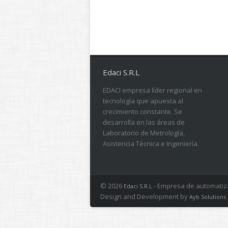
Edaci S.R.L
EDACI empresa líder regional en
tecnología que apuesta al
crecimiento constante. Se
desarrolla en las áreas de
Laboratorio de Metrología,
Asistencia Técnica e Ingeniería.
© 2026
- Empresa de automatizac
Edaci S.R.L
Design and Development by
Ayb Solutions