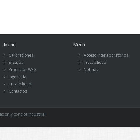
Menú
Menú
Calibraciones
Acceso Interlaboratorios
Ensayos
Trazabilidad
Productos WEG
Noticias
Ingeniería
Trazabilidad
Contactos
ión y control industrial