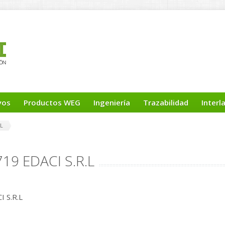
yos
Productos WEG
Ingeniería
Trazabilidad
Interl
.L
719 EDACI S.R.L
I S.R.L