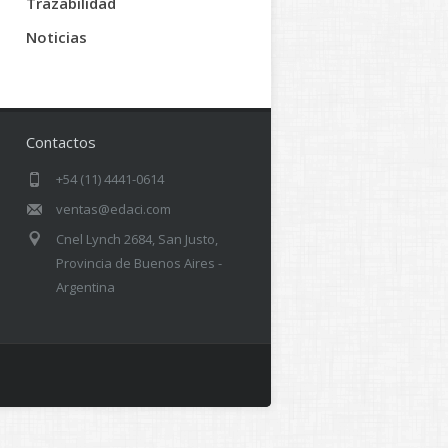
Trazabilidad
Noticias
Contactos
+54 (11) 4441-0614
ventas@edaci.com
Cnel Lynch 2684, San Justo,
Provincia de Buenos Aires -
Argentina