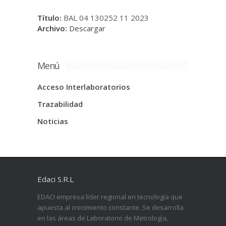
Título:
BAL 04 130252 11 2023
Archivo:
Descargar
Menú
Acceso Interlaboratorios
Trazabilidad
Noticias
Edaci S.R.L
EDACI empresa líder regional en tecnología que
apuesta al crecimiento constante. Se desarrolla
en las áreas de Laboratorio de Metrología,