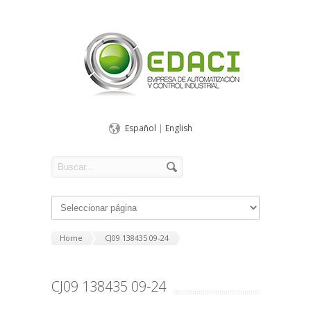
Español
|
English
Home
CJ09 138435 09-24
CJ09 138435 09-24