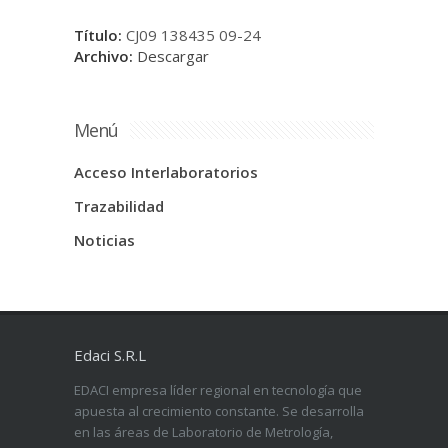
Título:
CJ09 138435 09-24
Archivo:
Descargar
Menú
Acceso Interlaboratorios
Trazabilidad
Noticias
Edaci S.R.L
EDACI empresa líder regional en tecnología que
apuesta al crecimiento constante. Se desarrolla
en las áreas de Laboratorio de Metrología,