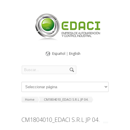
Español
|
English
Home
CM1804010_EDACI S.R.L JP 04.
CM1804010_EDACI S.R.L JP 04.