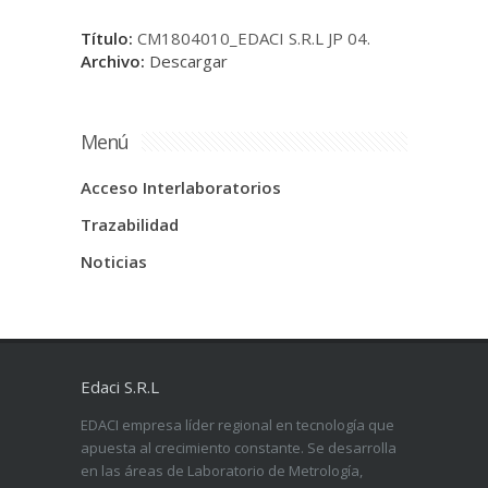
Título:
CM1804010_EDACI S.R.L JP 04.
Archivo:
Descargar
Menú
Acceso Interlaboratorios
Trazabilidad
Noticias
Edaci S.R.L
EDACI empresa líder regional en tecnología que
apuesta al crecimiento constante. Se desarrolla
en las áreas de Laboratorio de Metrología,