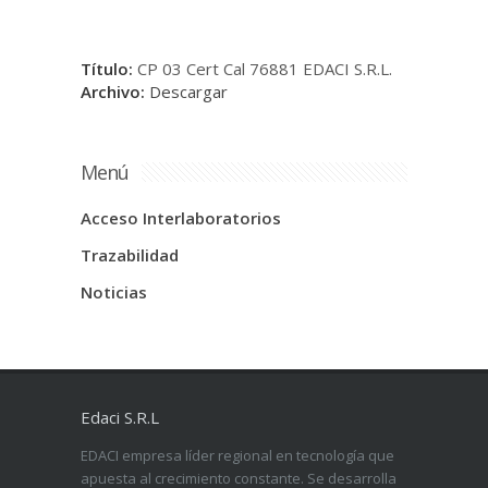
Título:
CP 03 Cert Cal 76881 EDACI S.R.L.
Archivo:
Descargar
Menú
Acceso Interlaboratorios
Trazabilidad
Noticias
Edaci S.R.L
EDACI empresa líder regional en tecnología que
apuesta al crecimiento constante. Se desarrolla