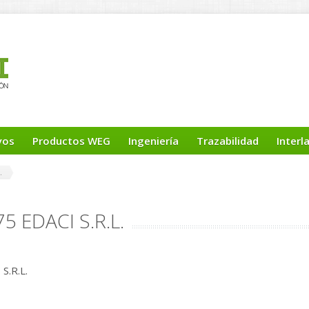
yos
Productos WEG
Ingeniería
Trazabilidad
Interl
.
5 EDACI S.R.L.
S.R.L.