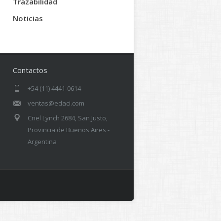
Trazabilidad
Noticias
Contactos
+54 (11) 4441-0614
ventas@edaci.com
Cnel Lynch 2684, San Justo,
Provincia de Buenos Aires -
Argentina