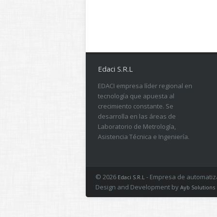
Edaci S.R.L
EDACI empresa líder regional en
tecnología que apuesta al
crecimiento constante. Se
desarrolla en las áreas de
Laboratorio de Metrología,
Asistencia Técnica e Ingeniería.
© 2026
- Empresa de automatizac
Edaci S.R.L
Design and Development by
Ayb Solutions