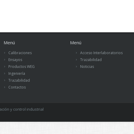
Menú
Menú
Calibraciones
Acceso Interlaboratorios
Ensayos
Trazabilidad
Productos WEG
Noticias
Ingeniería
Trazabilidad
Contactos
ión y control industrial