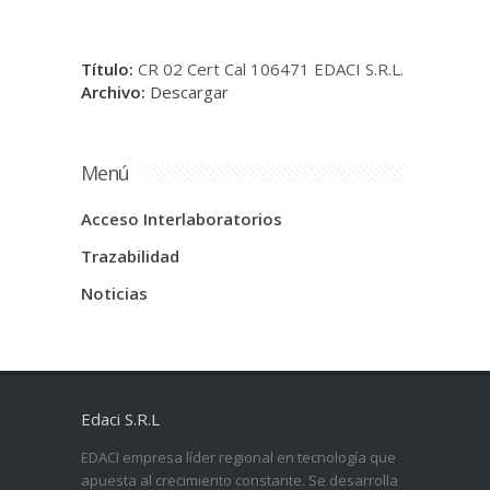
Título:
CR 02 Cert Cal 106471 EDACI S.R.L.
Archivo:
Descargar
Menú
Acceso Interlaboratorios
Trazabilidad
Noticias
Edaci S.R.L
EDACI empresa líder regional en tecnología que
apuesta al crecimiento constante. Se desarrolla