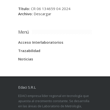
Título:
CR 06 134659 04 2024
Archivo:
Descargar
Menú
Acceso Interlaboratorios
Trazabilidad
Noticias
Edaci S.R.L
EDACI empresa líder regional en tecnología que
apuesta al crecimiento constante. Se desarrolla
en las áreas de Laboratorio de Metrología,