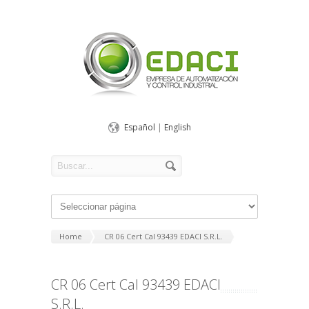
Español
|
English
Home
CR 06 Cert Cal 93439 EDACI S.R.L.
CR 06 Cert Cal 93439 EDACI
S.R.L.