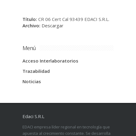
Título:
CR 06 Cert Cal 93439 EDACI S.R.L.
Archivo:
Descargar
Menú
Acceso Interlaboratorios
Trazabilidad
Noticias
Edaci S.R.L
EDACI empresa líder regional en tecnología que
apuesta al crecimiento constante. Se desarrolla