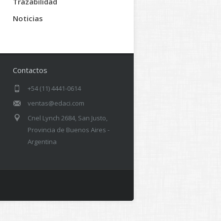
Trazabilidad
Noticias
Contactos
+54 (11) 4441-0614
ventas@edaci.com
Cnel Lynch 2684, San Justo,
Provincia de Buenos Aires -
Argentina