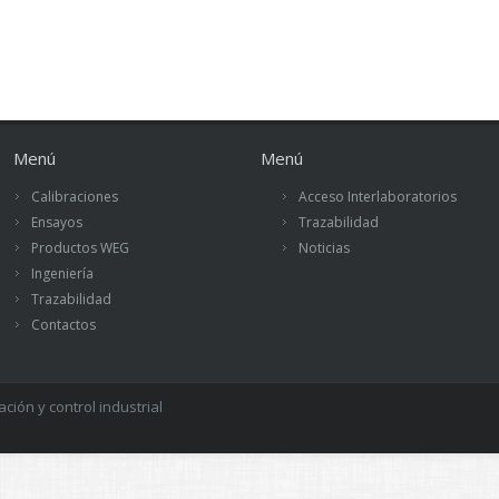
Menú
Menú
Calibraciones
Acceso Interlaboratorios
Ensayos
Trazabilidad
Productos WEG
Noticias
Ingeniería
Trazabilidad
Contactos
ión y control industrial