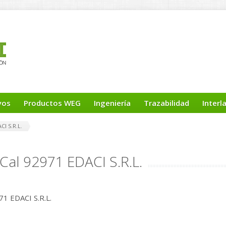
yos
Productos WEG
Ingeniería
Trazabilidad
Interl
CI S.R.L.
Cal 92971 EDACI S.R.L.
1 EDACI S.R.L.