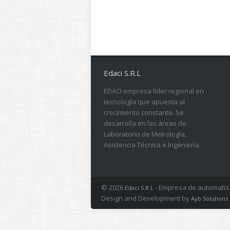
Edaci S.R.L
EDACI empresa líder regional en
tecnología que apuesta al
crecimiento constante. Se
desarrolla en las áreas de
Laboratorio de Metrología,
Asistencia Técnica e Ingeniería.
© 2026
- Empresa de automatizac
Edaci S.R.L
Design and Development by
Ayb Solutions