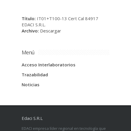
Título:
IT01+T100-13 Cert Cal 84917
EDACI S.R.L.
Archivo:
Descargar
Menú
Acceso Interlaboratorios
Trazabilidad
Noticias
Edaci S.R.L
EDACI empresa líder regional en tecnología que