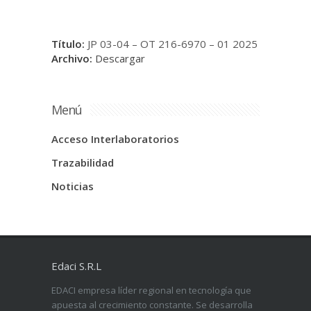
Título:
JP 03-04 – OT 216-6970 – 01 2025
Archivo:
Descargar
Menú
Acceso Interlaboratorios
Trazabilidad
Noticias
Edaci S.R.L
EDACI empresa líder regional en tecnología que
apuesta al crecimiento constante. Se desarrolla