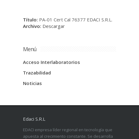
Título:
PA-01 Cert Cal 76377 EDACI S.R.L.
Archivo:
Descargar
Menú
Acceso Interlaboratorios
Trazabilidad
Noticias
Edaci S.R.L
EDACI empresa líder regional en tecnología que
apuesta al crecimiento constante. Se desarrolla