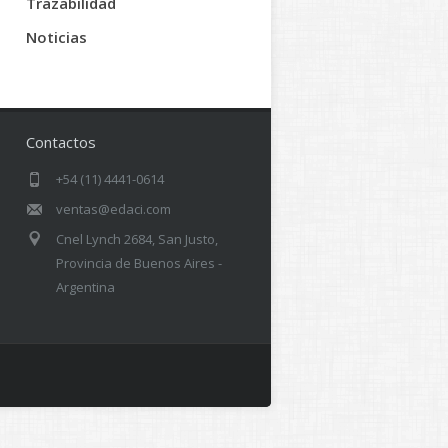
Trazabilidad
Noticias
Contactos
+54 (11) 4441-0614
ventas@edaci.com
Cnel Lynch 2684, San Justo,
Provincia de Buenos Aires -
Argentina