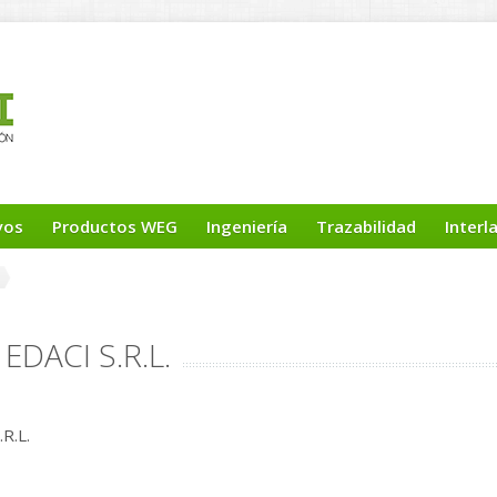
yos
Productos WEG
Ingeniería
Trazabilidad
Interl
EDACI S.R.L.
R.L.