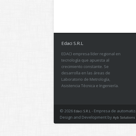
Edaci S.R.L
EDACI empresa líder regional en
tecnología que apuesta al
crecimiento constante. Se
desarrolla en las áreas de
Laboratorio de Metrología,
Asistencia Técnica e Ingeniería.
© 2026
- Empresa de automatizac
Edaci S.R.L
Design and Development by
Ayb Solutions