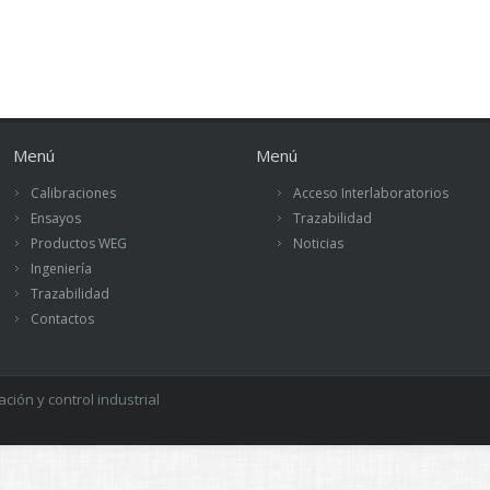
Menú
Menú
Calibraciones
Acceso Interlaboratorios
Ensayos
Trazabilidad
Productos WEG
Noticias
Ingeniería
Trazabilidad
Contactos
ión y control industrial