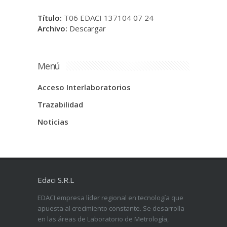
Título:
T06 EDACI 137104 07 24
Archivo:
Descargar
Menú
Acceso Interlaboratorios
Trazabilidad
Noticias
Edaci S.R.L
EDACI empresa líder regional en tecnología que
apuesta al crecimiento constante. Se desarrolla
en las áreas de Laboratorio de Metrología,