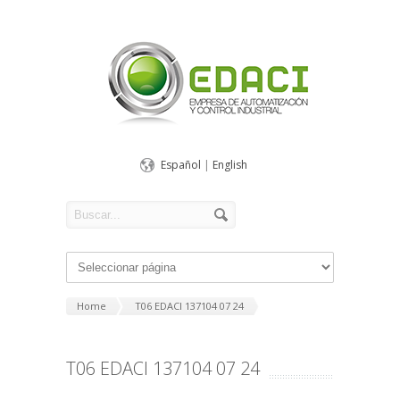
Español
|
English
Home
T06 EDACI 137104 07 24
T06 EDACI 137104 07 24