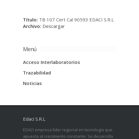
Título:
TB 107 Cert Cal 90593 EDACI S.R.L
Archivo:
Descargar
Menú
Acceso Interlaboratorios
Trazabilidad
Noticias
Edaci S.R.L
EDACI empresa líder regional en tecnología que
apuesta al crecimiento constante. Se desarrolla