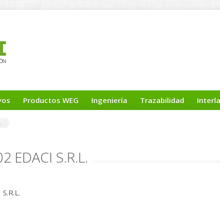
yos
Productos WEG
Ingeniería
Trazabilidad
Interl
.
2 EDACI S.R.L.
S.R.L.