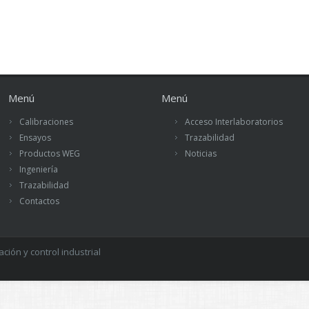
Menú
Menú
Calibraciones
Acceso Interlaboratorios
Ensayos
Trazabilidad
Productos WEG
Noticias
Ingeniería
Trazabilidad
Contactos
ión y control industrial