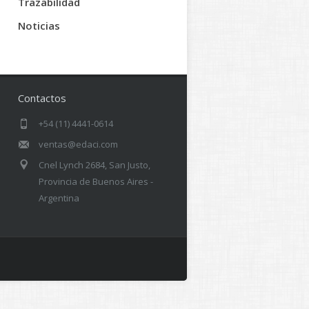
Trazabilidad
Noticias
Contactos
+54 (11) 4441-0614
ventas@edaci.com
Cnel Lynch 2684, San Justo,
Provincia de Buenos Aires -
Argentina