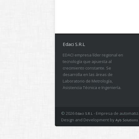
Edaci S.R.L
EDACI empresa líder regional en
tecnología que apuesta al
crecimiento constante. Se
desarrolla en las áreas de
Laboratorio de Metrología,
Asistencia Técnica e Ingeniería.
© 2026
- Empresa de automatizac
Edaci S.R.L
Design and Development by
Ayb Solutions