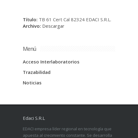
Título:
TB 61 Cert Cal 82324 EDACI S.R.L.
Archivo:
Descargar
Menú
Acceso Interlaboratorios
Trazabilidad
Noticias
Edaci S.R.L
EDACI empresa líder regional en tecnología que
apuesta al crecimiento constante. Se desarrolla