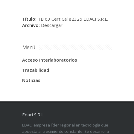
Título:
TB 63 Cert Cal 82325 EDACI S.R.L.
Archivo:
Descargar
Menú
Acceso Interlaboratorios
Trazabilidad
Noticias
Edaci S.R.L
EDACI empresa líder regional en tecnología que
apuesta al crecimiento constante. Se desarrolla