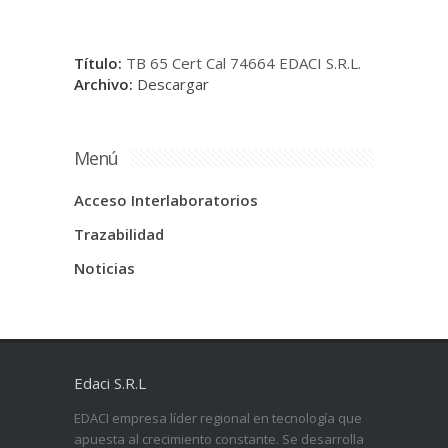
Título:
TB 65 Cert Cal 74664 EDACI S.R.L.
Archivo:
Descargar
Menú
Acceso Interlaboratorios
Trazabilidad
Noticias
Edaci S.R.L
EDACI empresa líder regional en tecnología que
apuesta al crecimiento constante. Se desarrolla