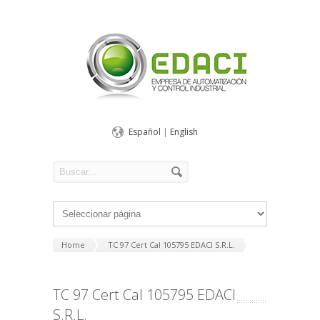
Español
|
English
Home
TC 97 Cert Cal 105795 EDACI S.R.L.
TC 97 Cert Cal 105795 EDACI
S.R.L.