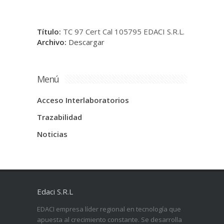
Título:
TC 97 Cert Cal 105795 EDACI S.R.L.
Archivo:
Descargar
Menú
Acceso Interlaboratorios
Trazabilidad
Noticias
Edaci S.R.L
EDACI empresa líder regional en tecnología que
apuesta al crecimiento constante. Se desarrolla