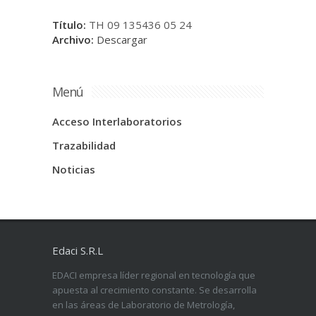
Título:
TH 09 135436 05 24
Archivo:
Descargar
Menú
Acceso Interlaboratorios
Trazabilidad
Noticias
Edaci S.R.L
EDACI empresa líder regional en tecnología que
apuesta al crecimiento constante. Se desarrolla
en las áreas de Laboratorio de Metrología,