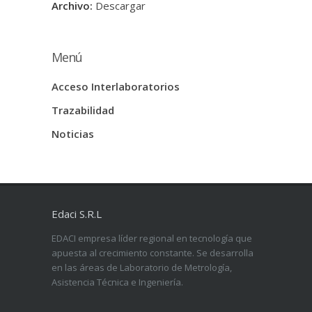
Archivo:
Descargar
Menú
Acceso Interlaboratorios
Trazabilidad
Noticias
Edaci S.R.L
EDACI empresa líder regional en tecnología que
apuesta al crecimiento constante. Se desarrolla
en las áreas de Laboratorio de Metrología,
Asistencia Técnica e Ingeniería.