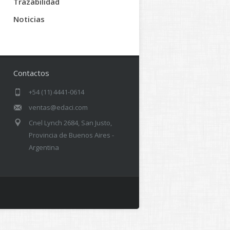
Trazabilidad
Noticias
Contactos
+54 (11) 4441-0614
ventas@edaci.com
Cnel Lynch 2684, San Justo,
Provincia de Buenos Aires -
Argentina