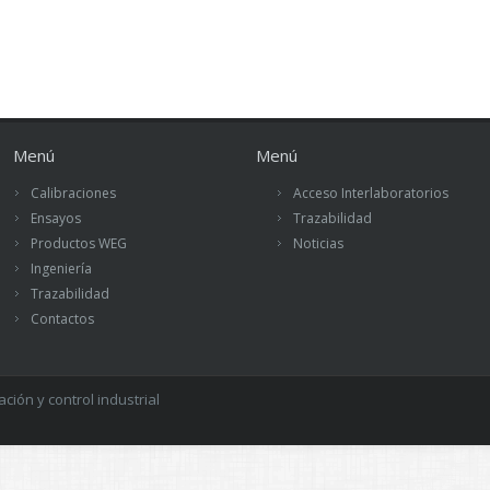
Menú
Menú
Calibraciones
Acceso Interlaboratorios
Ensayos
Trazabilidad
Productos WEG
Noticias
Ingeniería
Trazabilidad
Contactos
ión y control industrial