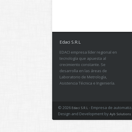
Edaci S.R.L
EDACI empresa líder regional en
tecnología que apuesta al
crecimiento constante. Se
desarrolla en las áreas de
Laboratorio de Metrología,
Asistencia Técnica e Ingeniería.
© 2026
- Empresa de automatizac
Edaci S.R.L
Design and Development by
Ayb Solutions