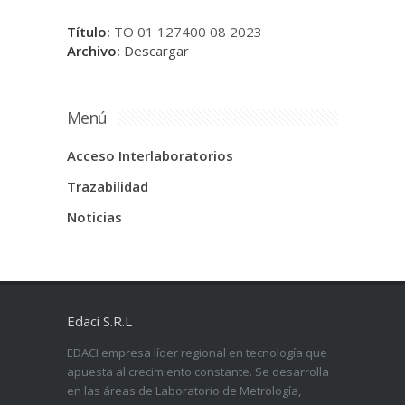
Título:
TO 01 127400 08 2023
Archivo:
Descargar
Menú
Acceso Interlaboratorios
Trazabilidad
Noticias
Edaci S.R.L
EDACI empresa líder regional en tecnología que
apuesta al crecimiento constante. Se desarrolla
en las áreas de Laboratorio de Metrología,