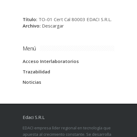
Título:
TO-01 Cert Cal 80003 EDACI S.R.L.
Archivo:
Descargar
Menú
Acceso Interlaboratorios
Trazabilidad
Noticias
Edaci S.R.L
EDACI empresa líder regional en tecnología que
apuesta al crecimiento constante. Se desarrolla