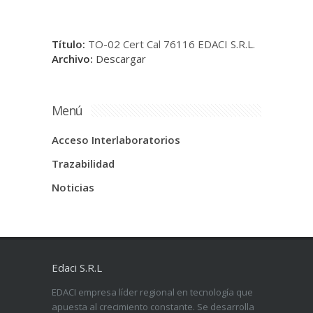
Título:
TO-02 Cert Cal 76116 EDACI S.R.L.
Archivo:
Descargar
Menú
Acceso Interlaboratorios
Trazabilidad
Noticias
Edaci S.R.L
EDACI empresa líder regional en tecnología que
apuesta al crecimiento constante. Se desarrolla