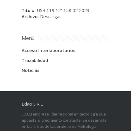
Título:
USB 119 121158 02 2023
Archivo:
Descargar
Menú
Acceso Interlaboratorios
Trazabilidad
Noticias
Edaci S.R.L
EDACI empresa líder regional en tecnología que
apuesta al crecimiento constante. Se desarrolla
en las áreas de Laboratorio de Metrología,