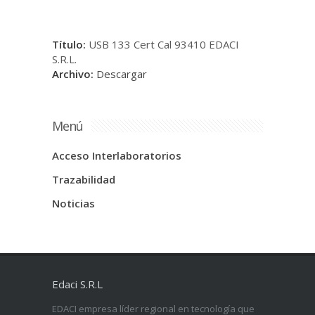
Título:
USB 133 Cert Cal 93410 EDACI
S.R.L.
Archivo:
Descargar
Menú
Acceso Interlaboratorios
Trazabilidad
Noticias
Edaci S.R.L
EDACI empresa líder regional en tecnología que