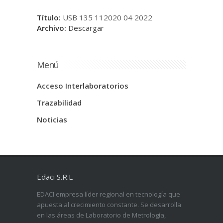
Título:
USB 135 112020 04 2022
Archivo:
Descargar
Menú
Acceso Interlaboratorios
Trazabilidad
Noticias
Edaci S.R.L
EDACI empresa líder regional en tecnología que
apuesta al crecimiento constante. Se desarrolla
en las áreas de Laboratorio de Metrología,