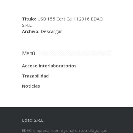
Título:
USB 155 Cert Cal 112316 EDACI
S.R.L.
Archivo:
Descargar
Menú
Acceso Interlaboratorios
Trazabilidad
Noticias
Edaci S.R.L
EDACI empresa líder regional en tecnología que