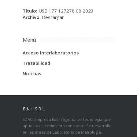
Título:
USB 177 127278 08 2023
Archivo:
Descargar
Menú
Acceso Interlaboratorios
Trazabilidad
Noticias
Edaci S.R.L
EDACI empresa líder regional en tecnología que
apuesta al crecimiento constante. Se desarrolla
en las áreas de Laboratorio de Metrología,