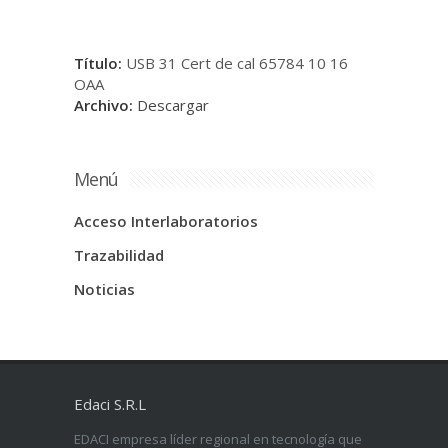
Título:
USB 31 Cert de cal 65784 10 16
OAA
Archivo:
Descargar
Menú
Acceso Interlaboratorios
Trazabilidad
Noticias
Edaci S.R.L
EDACI empresa líder regional en tecnología que