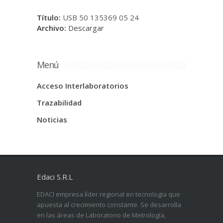
Título:
USB 50 135369 05 24
Archivo:
Descargar
Menú
Acceso Interlaboratorios
Trazabilidad
Noticias
Edaci S.R.L
EDACI empresa líder regional en tecnología que
apuesta al crecimiento constante. Se desarrolla
en las áreas de Laboratorio de Metrología,