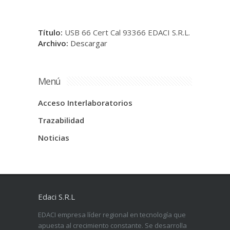
Título:
USB 66 Cert Cal 93366 EDACI S.R.L.
Archivo:
Descargar
Menú
Acceso Interlaboratorios
Trazabilidad
Noticias
Edaci S.R.L
EDACI empresa líder regional en tecnología que
apuesta al crecimiento constante. Se desarrolla