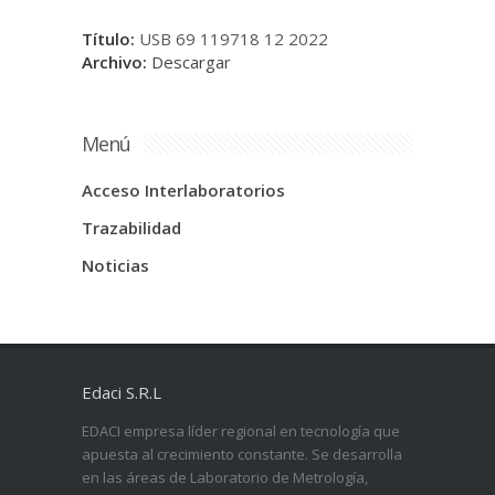
Título:
USB 69 119718 12 2022
Archivo:
Descargar
Menú
Acceso Interlaboratorios
Trazabilidad
Noticias
Edaci S.R.L
EDACI empresa líder regional en tecnología que
apuesta al crecimiento constante. Se desarrolla
en las áreas de Laboratorio de Metrología,