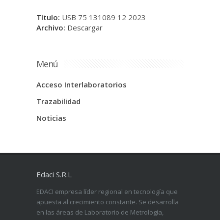
Título:
USB 75 131089 12 2023
Archivo:
Descargar
Menú
Acceso Interlaboratorios
Trazabilidad
Noticias
Edaci S.R.L
EDACI empresa líder regional en tecnología que
apuesta al crecimiento constante. Se desarrolla
en las áreas de Laboratorio de Metrología,