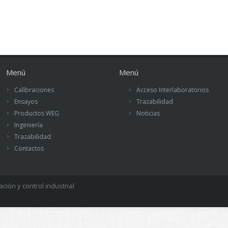
Menú
Menú
Calibraciones
Acceso Interlaboratorios
Ensayos
Trazabilidad
Productos WEG
Noticias
Ingeniería
Trazabilidad
Contactos
ión y control industrial