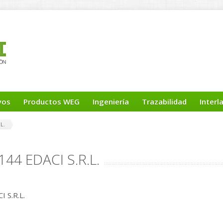
yos
Productos WEG
Ingeniería
Trazabilidad
Interl
L.
144 EDACI S.R.L.
 S.R.L.