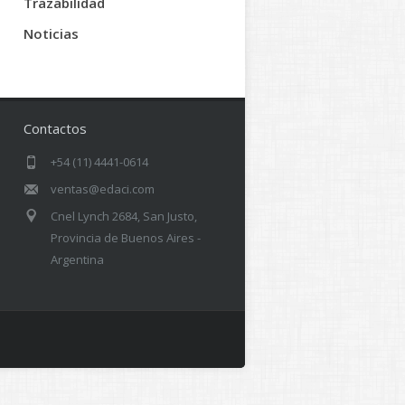
Trazabilidad
Noticias
Contactos
+54 (11) 4441-0614
ventas@edaci.com
Cnel Lynch 2684, San Justo,
Provincia de Buenos Aires -
Argentina