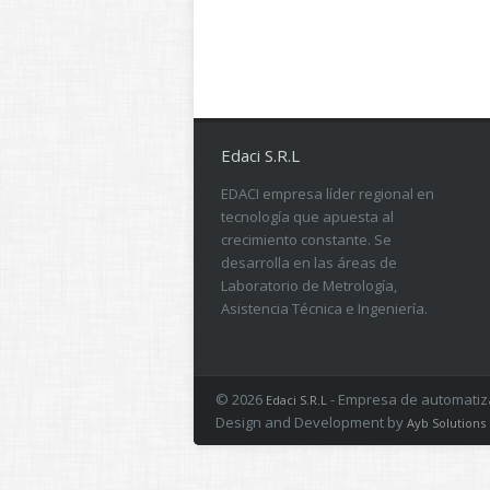
Edaci S.R.L
EDACI empresa líder regional en
tecnología que apuesta al
crecimiento constante. Se
desarrolla en las áreas de
Laboratorio de Metrología,
Asistencia Técnica e Ingeniería.
© 2026
- Empresa de automatizac
Edaci S.R.L
Design and Development by
Ayb Solutions