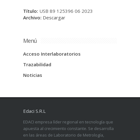
Título:
USB 89 125396 06 2023
Archivo:
Descargar
Menú
Acceso Interlaboratorios
Trazabilidad
Noticias
Edaci S.R.L
EDACI empresa líder regional en tecnología que
apuesta al crecimiento constante. Se desarrolla
en las áreas de Laboratorio de Metrología,