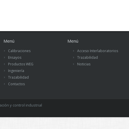
Menú
Menú
Calibraciones
Acceso Interlaboratorios
Ensayos
Trazabilidad
Productos WEG
Noticias
Ingeniería
Trazabilidad
Contactos
ión y control industrial