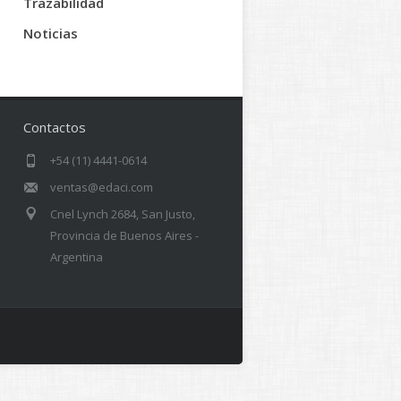
Trazabilidad
Noticias
Contactos
+54 (11) 4441-0614
ventas@edaci.com
Cnel Lynch 2684, San Justo,
Provincia de Buenos Aires -
Argentina