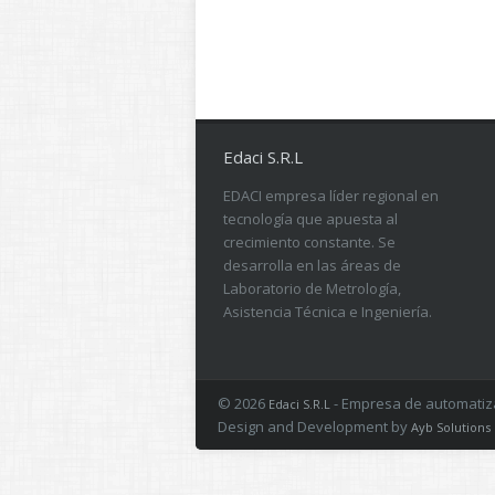
Edaci S.R.L
EDACI empresa líder regional en
tecnología que apuesta al
crecimiento constante. Se
desarrolla en las áreas de
Laboratorio de Metrología,
Asistencia Técnica e Ingeniería.
© 2026
- Empresa de automatizac
Edaci S.R.L
Design and Development by
Ayb Solutions